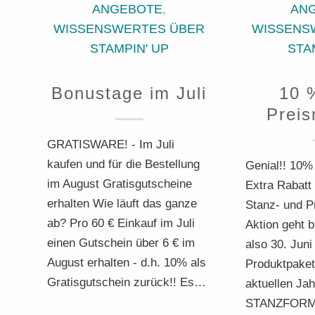
ANGEBOTE
,
AN
WISSENSWERTES ÜBER
WISSENS
STAMPIN' UP
STA
Bonustage im Juli
10 
Preis
GRATISWARE! - Im Juli
kaufen und für die Bestellung
Genial!! 10%
im August Gratisgutscheine
Extra Rabatt
erhalten Wie läuft das ganze
Stanz- und 
ab? Pro 60 € Einkauf im Juli
Aktion geht 
einen Gutschein über 6 € im
also 30. Juni
August erhalten - d.h. 10% als
Produktpake
Gratisgutschein zurück!! Es…
aktuellen Jah
STANZFORME