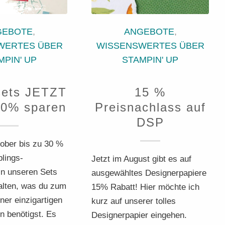
GEBOTE
,
ANGEBOTE
,
WERTES ÜBER
WISSENSWERTES ÜBER
MPIN' UP
STAMPIN' UP
sets JETZT
15 %
30% sparen
Preisnachlass auf
DSP
ober bis zu 30 %
blings-
Jetzt im August gibt es auf
In unseren Sets
ausgewähltes Designerpapiere
halten, was du zum
15% Rabatt! Hier möchte ich
ner einzigartigen
kurz auf unserer tolles
n benötigst. Es
Designerpapier eingehen.