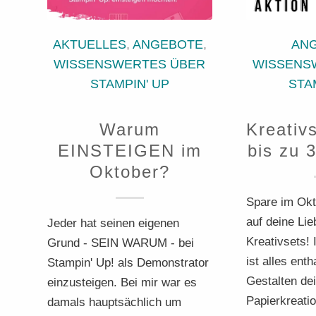
AKTUELLES
,
ANGEBOTE
,
AN
WISSENSWERTES ÜBER
WISSENS
STAMPIN' UP
STA
Warum
Kreativ
EINSTEIGEN im
bis zu 
Oktober?
Spare im Okt
auf deine Lie
Jeder hat seinen eigenen
Kreativsets! 
Grund - SEIN WARUM - bei
ist alles ent
Stampin' Up! als Demonstrator
Gestalten dei
einzusteigen. Bei mir war es
Papierkreatio
damals hauptsächlich um