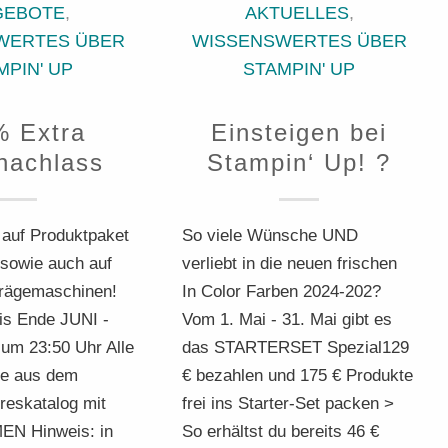
GEBOTE
,
AKTUELLES
,
WERTES ÜBER
WISSENSWERTES ÜBER
MPIN' UP
STAMPIN' UP
% Extra
Einsteigen bei
nachlass
Stampin‘ Up! ?
 auf Produktpaket
So viele Wünsche UND
 sowie auch auf
verliebt in die neuen frischen
Prägemaschinen!
In Color Farben 2024-202?
bis Ende JUNI -
Vom 1. Mai - 31. Mai gibt es
 um 23:50 Uhr Alle
das STARTERSET Spezial129
te aus dem
€ bezahlen und 175 € Produkte
reskatalog mit
frei ins Starter-Set packen >
N Hinweis: in
So erhältst du bereits 46 €