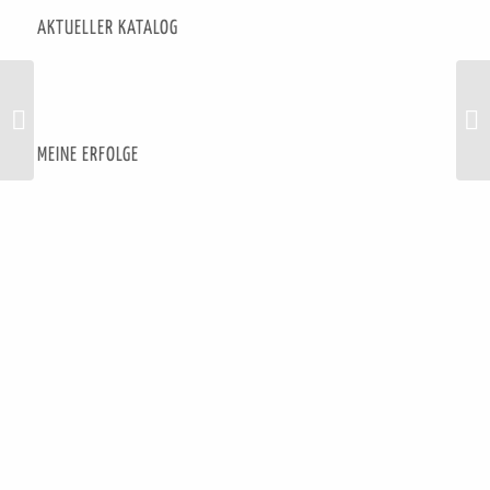
AKTUELLER KATALOG
Perlmut-Technik
NE
MEINE ERFOLGE