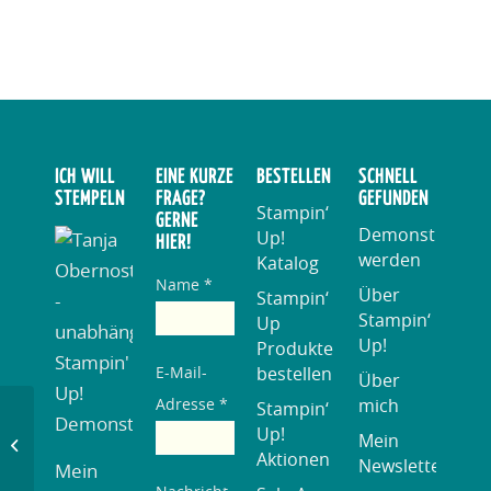
ICH WILL
EINE KURZE
BESTELLEN
SCHNELL
STEMPELN
FRAGE?
GEFUNDEN
Stampin‘
GERNE
DemonstratorI
Up!
HIER!
werden
Katalog
Name *
Über
Stampin‘
Stampin‘
Up
Up!
Produkte
bestellen
E-Mail-
Über
mich
Adresse *
Stampin‘
Up!
Mein
Schulung München Juni 2013
Aktionen
Newsletter
Mein