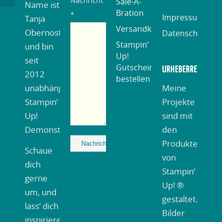
Nachricht
Sale-A-
Name ist
Bration
*
Impressum
Tanja
Versandkosteninformation
Obernosterer
Datenschutzerk
Stampin‘
und bin
Up!
seit
Gutschein
URHEBERRECHTSVE
2012
bestellen
unabhängiger
Meine
Stampin‘
Projekte
Up!
sind mit
Demonstrator.
den
Produkten
Schaue
von
dich
Alternative:
Stampin‘
gerne
Up! ®
um, und
gestaltet.
lass‘ dich
Bilder
inspirieren.