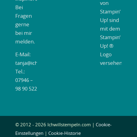
von
Bei
Stampin‘
Fragen
Up! sind
gerne
mit dem
bei mir
Stampin‘
melden.
Up! ®
Logo
E-Mail:
versehen.
tanja@ichwillstempeln.de
Tel.:
07946 –
98 90 522
© 2012 - 2026 Ichwillstempeln.com |
Cookie-
Einstellungen
|
Cookie-Historie