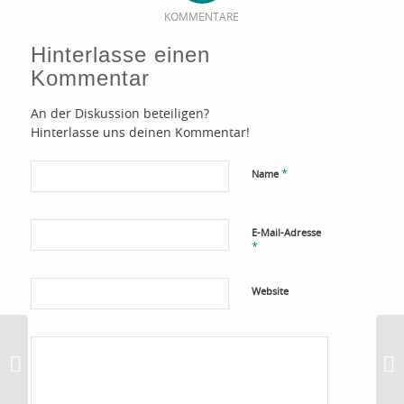
KOMMENTARE
Hinterlasse einen
Kommentar
An der Diskussion beteiligen?
Hinterlasse uns deinen Kommentar!
*
Name
E-Mail-Adresse
*
Website
Tipps zu Mix Markern – Stampin‘
Me
Blendabilities