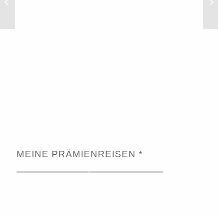
Summer Silhouette
La
MEINE PRÄMIENREISEN *