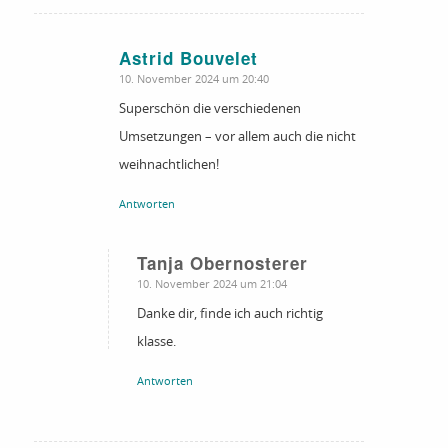
Astrid Bouvelet
sagte:
10. November 2024 um 20:40
Superschön die verschiedenen
Umsetzungen – vor allem auch die nicht
weihnachtlichen!
Antworten
Tanja Obernosterer
sagte:
10. November 2024 um 21:04
Danke dir, finde ich auch richtig
klasse.
Antworten