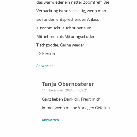
das war wieder ein netter Zoomtreff. Die
Verpackung ist so vielseitig, wenn man
sie für den entsprechenden Anlass
ausschmückt. auch super zum
Mitnehmen als Mitbringsel oder
Tischgoodie. Gerne wieder
LG Kerstin
Antworten
Tanja Obernosterer
sagte:
11. November 2024 um 09:21
Ganz lieben Dank dir. Freut mich
immer,wenn meine Vorlagen Gefallen
Antworten