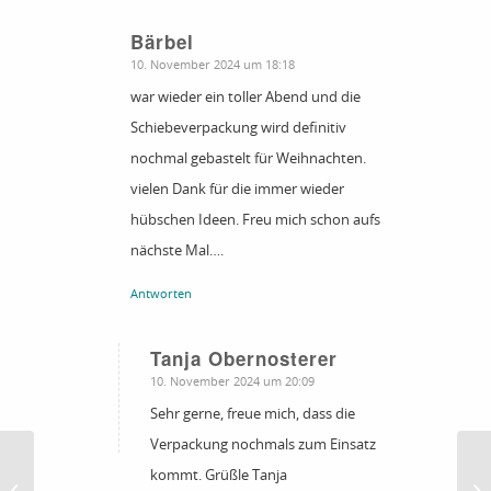
Bärbel
sagte:
10. November 2024 um 18:18
war wieder ein toller Abend und die
Schiebeverpackung wird definitiv
nochmal gebastelt für Weihnachten.
vielen Dank für die immer wieder
hübschen Ideen. Freu mich schon aufs
nächste Mal….
Antworten
Tanja Obernosterer
sagte:
10. November 2024 um 20:09
Sehr gerne, freue mich, dass die
Verpackung nochmals zum Einsatz
kommt. Grüßle Tanja
Karte mit Geldversteck