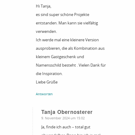
Hi Tanja,
es sind super schöne Projekte
entstanden. Man kann sie vielfältig
verwenden.
Ich werde mal eine kleinere Version
ausprobieren, die als Kombination aus
kleinem Gastgeschenk und
Namensschild besteht . Vielen Dank für
die Inspiration.
Liebe Grüße
Antworten
Tanja Obernosterer
sagte:
9. November 2024 um 15:02
Ja, finde ich auch – total gut