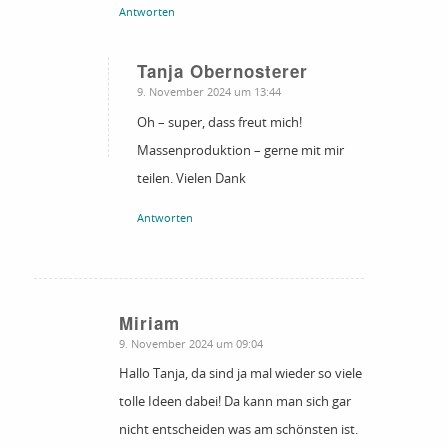
Antworten
Tanja Obernosterer
sagte:
9. November 2024 um 13:44
Oh – super, dass freut mich!
Massenproduktion – gerne mit mir
teilen. Vielen Dank
Antworten
Miriam
sagte:
9. November 2024 um 09:04
Hallo Tanja, da sind ja mal wieder so viele
tolle Ideen dabei! Da kann man sich gar
nicht entscheiden was am schönsten ist.