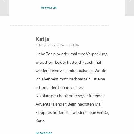
| Zoom-Treff-Tanja
Antworten
Katja
sagte:
9. November 2024 um 21:34
Liebe Tanja, wieder mal eine Verpackung,
wie schön! Leider hatte ich (auch mal
wieder) keine Zeit, mitzubalsteln. Werde
ich aber bestimmt nachbasteln, ist eine
schöne Idee für ein kleines
Nikolausgeschenk oder sogar für einen
Adventskalender. Beim nächsten Mal
klappt es hoffentlich wieder! Liebe Grüße,
Katja
Antworten