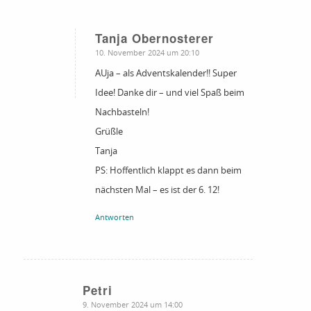
Tanja Obernosterer
sagte:
10. November 2024 um 20:10
AUja – als Adventskalender!! Super
Idee! Danke dir – und viel Spaß beim
Nachbasteln!
Grüßle
Tanja
PS: Hoffentlich klappt es dann beim
nächsten Mal – es ist der 6. 12!
Antworten
Petri
sagte:
9. November 2024 um 14:00