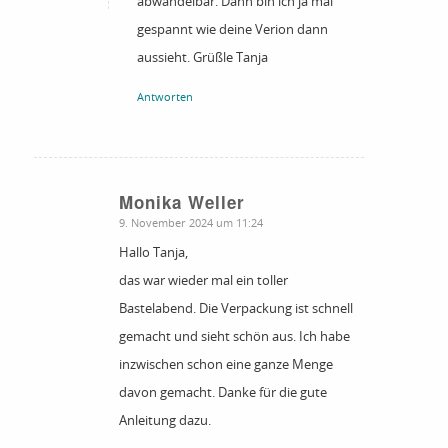
abwandelbar. Dann bin ich ja mal
gespannt wie deine Verion dann
aussieht. Grüßle Tanja
Antworten
Monika Weller
sagte:
9. November 2024 um 11:24
Hallo Tanja,
das war wieder mal ein toller
Bastelabend. Die Verpackung ist schnell
gemacht und sieht schön aus. Ich habe
inzwischen schon eine ganze Menge
davon gemacht. Danke für die gute
Anleitung dazu.