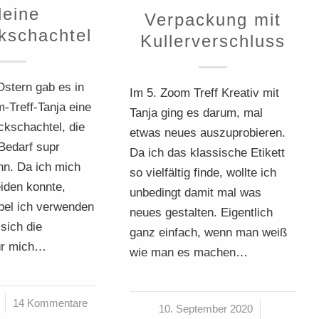
leine
Verpackung mit
kschachtel
Kullerverschluss
stern gab es in
Im 5. Zoom Treff Kreativ mit
Treff-Tanja eine
Tanja ging es darum, mal
ckschachtel, die
etwas neues auszuprobieren.
Bedarf supr
Da ich das klassische Etikett
n. Da ich mich
so vielfältig finde, wollte ich
iden konnte,
unbedingt damit mal was
el ich verwenden
neues gestalten. Eigentlich
 sich die
ganz einfach, wenn man weiß
ür mich…
wie man es machen…
14 Kommentare
10. September 2020
/