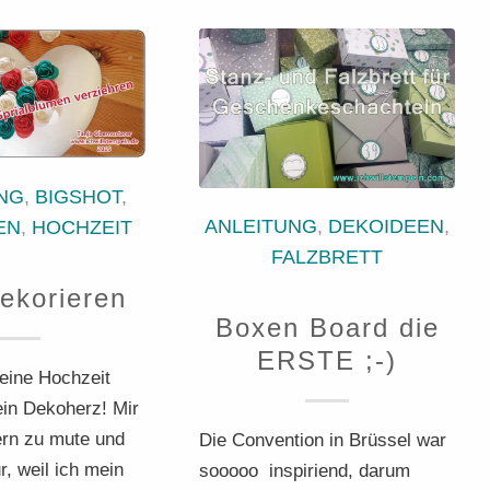
NG
,
BIGSHOT
,
ANLEITUNG
,
DEKOIDEEN
,
EN
,
HOCHZEIT
FALZBRETT
ekorieren
Boxen Board die
ERSTE ;-)
 eine Hochzeit
ein Dekoherz! Mir
rn zu mute und
Die Convention in Brüssel war
r, weil ich mein
sooooo inspiriend, darum