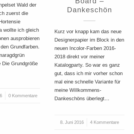
Board –
pelset Wald der
Dankeschön
ch zuerst die
Hortensie
a wollte ich gleich
Kurz vor knapp kam das neue
ionen ausprobieren
Designerpapier im Block in den
 den Grundfarben.
neuen Incolor-Farben 2016-
maragdgrün
2018 direkt vor meiner
 Die Grundgröße
Katalogparty. So war es ganz
gut, dass ich mir vorher schon
mal eine schnelle Variante für
meine Willkommens-
16
0 Kommentare
Dankeschöns überlegt…
8. Juni 2016
/
4 Kommentare